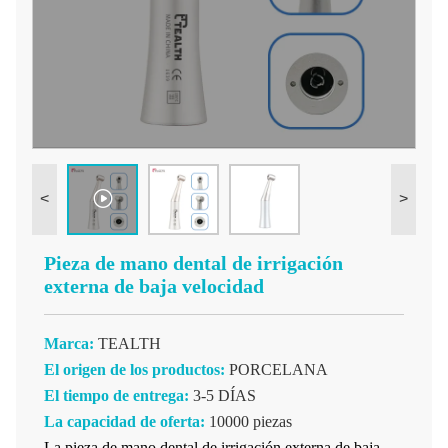
<
>
Pieza de mano dental de irrigación
externa de baja velocidad
Marca:
TEALTH
El origen de los productos:
PORCELANA
El tiempo de entrega:
3-5 DÍAS
La capacidad de oferta:
10000 piezas
La pieza de mano dental de irrigación externa de baja