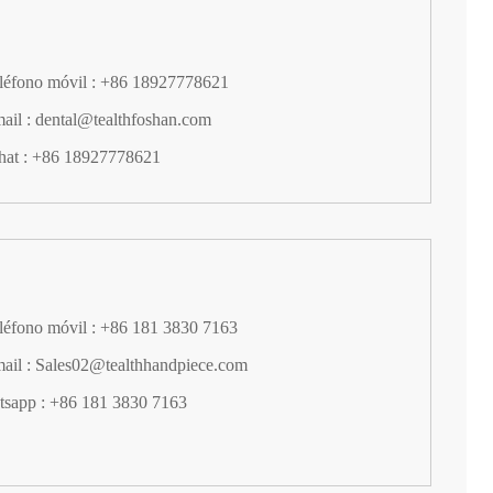
eléfono móvil : +86 18927778621
mail : dental@tealthfoshan.com
at : +86 18927778621
eléfono móvil : +86 181 3830 7163
mail : Sales02@tealthhandpiece.com
sapp : +86 181 3830 7163