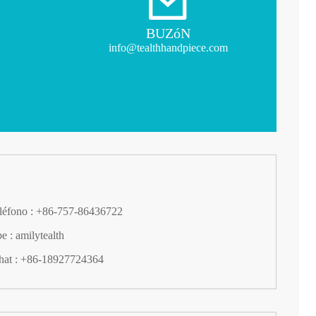
BUZóN
info@tealthhandpiece.com
eléfono : +86-757-86436722
e : amilytealth
at : +86-18927724364