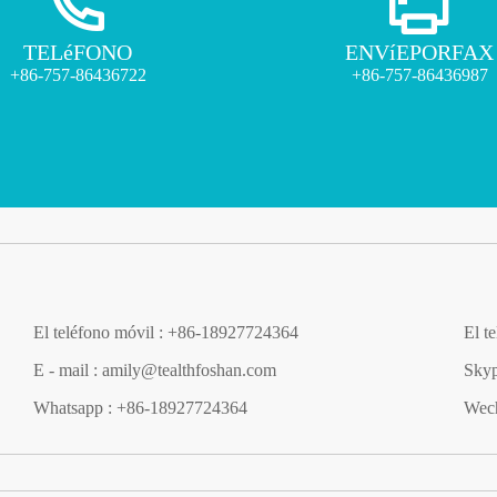
TELéFONO
ENVíEPORFAX
+86-757-86436722
+86-757-86436987
El teléfono móvil : +86-18927724364
El t
E - mail : amily@tealthfoshan.com
Skyp
Whatsapp : +86-18927724364
Wech