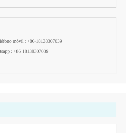
eléfono móvil : +86-18138307039
tsapp : +86-18138307039