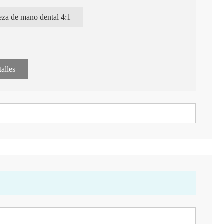
ilaxis.
entos diferentes: movimiento arriba y abajo de 1,4 mm,
eza de mano dental 4:1
vimiento alternativo.
alles