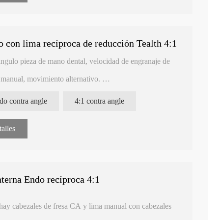
 y hacia abajo de 0,4 mm, lo que permite acciones
entos de endodoncia.
uales para una limpieza y modelado eficaces de los
ara una fijación fácil y segura de los instrumentos de
 con lima recíproca de reducción Tealth 4:1
ángulo pieza de mano dental, velocidad de engranaje de
imiento hacia arriba y hacia abajo Tealth® de 0,4 mm
des de los profesionales dentales en endodoncia. Las piezas
 manual, movimiento alternativo.
iable y movimientos precisos para tratamientos de
.
do contra angle
4:1 contra angle
ia con nuestro cabezal de contraángulo endodóncico con
alth® de 0,4 mm. Contáctenos hoy para obtener más
de beneficiar su práctica dental.
alles
nterna Endo recíproca 4:1
, hay cabezales de fresa CA y lima manual con cabezales