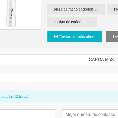
Cabezales de 2,35 mm utilizados para prof
Se pueden elegir tres cabezales de movimi
pieza de mano endodoncia dental
Pi
movimiento arriba y abajo de 0,4 mm y mo
equipo de endodoncia
Det
Enviar consulta ahora
CARGA MáS
ro de las 12 horas)