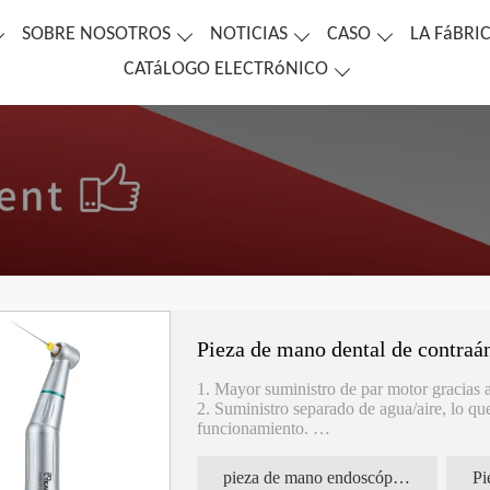
SOBRE NOSOTROS
NOTICIAS
CASO
LA FáBRI
CATáLOGO ELECTRóNICO
Pieza de mano dental de contraá
1. Mayor suministro de par motor gracias 
2. Suministro separado de agua/aire, lo qu
funcionamiento.
3. Funda antideslizante, cabezal intercam
4. Se utiliza para moler y pulir.
pieza de mano endoscópica
Pi