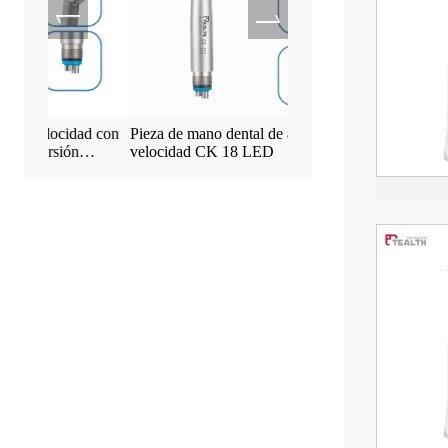
ad con
Pieza de mano dental de alta
Máquina con pantalla táct
velocidad CK 18 LED
de implante Tealth EM-3