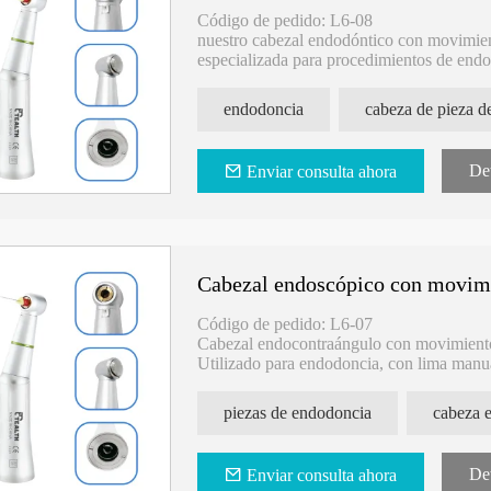
Código de pedido: L6-08
nuestro cabezal endodóntico con movimien
especializada para procedimientos de end
Características clave:
endodoncia
- Diseñado con un movimiento hacia arriba
precisas y controladas durante los tratami
il y motor
Pieza de mano dental CK 11 LED de
Hojas de sierra par
- Utilizado específicamente en endodonci
alta velocidad con rodamientos
quirúrgica
Det
Enviar consulta ahora
mano.
alemanes
- Equipado con un portabrocas tipo botón p
endodoncia.
- Diseñado para usar con limas manuales p
radiculares.
Cabezal endoscópico con movimie
Actualice sus procedimientos de endodonc
arriba y hacia abajo de 1,4 mm. Contácten
Código de pedido: L6-07
y cómo puede beneficiar su práctica dental
Cabezal endocontraángulo con movimiento
Utilizado para endodoncia, con lima manu
Tipo de mandril de botón
piezas de endodoncia
nuestro cabezal de contraángulo endodónc
0,4 mm, una herramienta especializada pa
Det
Enviar consulta ahora
Características clave: