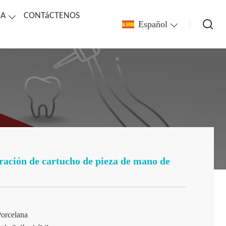
CA
CONTáCTENOS
Español
ación de cartucho de pieza de mano de
orcelana