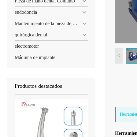
Pieza de mano dental Conjunto
endodoncia
Mantenimiento de la pieza de mano dental
quirúrgica dental
electromotor
<
Máquina de implante
Productos destacados
Herramien
Herramient