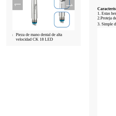
Caracterís
1. Estas h
2.
Proteja d
3. Simple d
ad con
Pieza de mano dental de alta
Máquina con pantalla táct
velocidad CK 18 LED
de implante Tealth EM-3