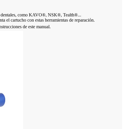
ano dentales, como KAVO®, NSK®, Tealth®...
nta el cartucho con estas herramientas de reparación.
nstrucciones de este manual.
a pieza de mano
Pieza de mano de alta velocidad con
Pieza de mano d
cabezal de limpieza de torsión
velocidad CK
Tealth® CK08