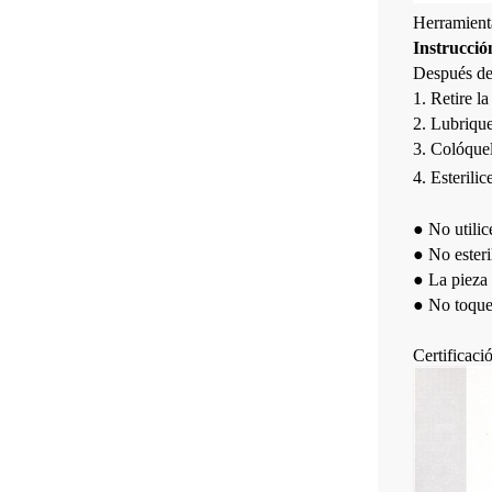
Herramient
Instrucció
Después de 
1. Retire l
2. Lubrique
3. Colóquel
4. Esterili
● No utilic
● No esteri
● La pieza 
● No toque 
Certificac