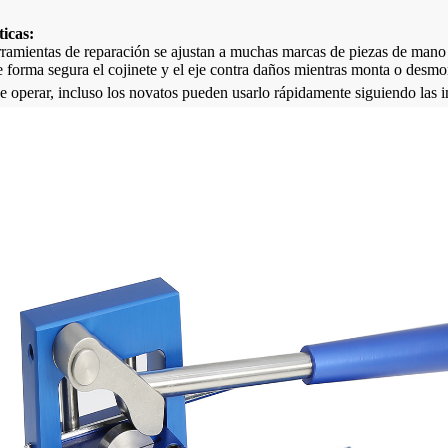
ticas:
erramientas de reparación se ajustan a muchas marcas de piezas de m
e forma segura el cojinete y el eje contra daños mientras monta o desmo
e operar, incluso los novatos pueden usarlo rápidamente siguiendo las i
il y motor
Pieza de mano dental CK 11 LED de
Hojas de sierra par
alta velocidad con rodamientos
quirúrgica
alemanes