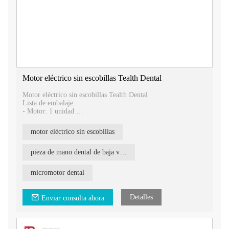
Motor eléctrico sin escobillas Tealth Dental
Motor eléctrico sin escobillas Tealth Dental
Lista de embalaje:
- Motor: 1 unidad
-Placa de circuito impreso de control: 1 unidad
-Conector del adaptador de corriente: 1 unidad
motor eléctrico sin escobillas
Características:
1. Cabeza de trofeo, potente
pieza de mano dental de baja velocidad
2. Silencioso, ruido inferior a 60 dB.
3. Tamaño del motor: Φ22*L71mm
micromotor dental
4. Voltaje: 24 V CC
Detalles
Enviar consulta ahora