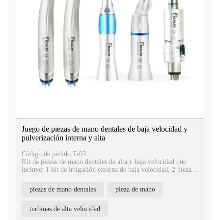
Juego de piezas de mano dentales de baja velocidad y
pulverización interna y alta
Código de pedido:T-03
Kit de piezas de mano dentales de alta y baja velocidad que
incluye: 1 kit de irrigación externa de baja velocidad, 2 piezas
de piezas de mano dentales de alta velocidad.
1.Riego externo
piezas de mano dentales
pieza de mano
2.Tipo de portabrocas: tipo pestillo
3.Cabeza desmontable,
4.cabezal de torsión
turbinas de alta velocidad
5.Aerosol único